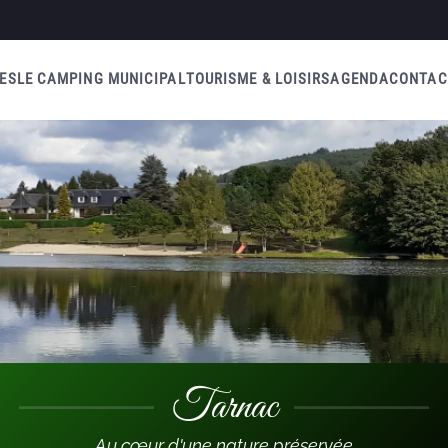
ES
LE CAMPING MUNICIPAL
TOURISME & LOISIRS
AGENDA
CONTAC
Tarnac
Au cœur d'une nature préservée