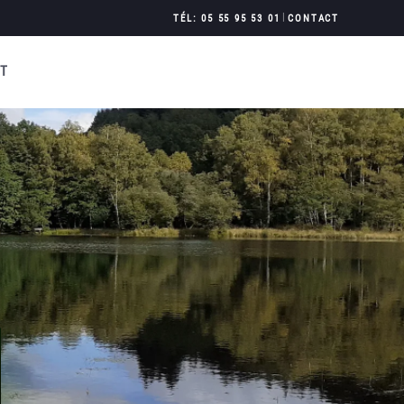
|
TÉL: 05 55 95 53 01
CONTACT
T