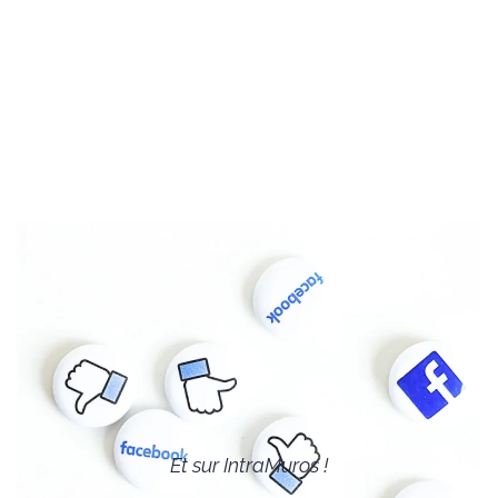
VOIR…
Et sur IntraMuros !