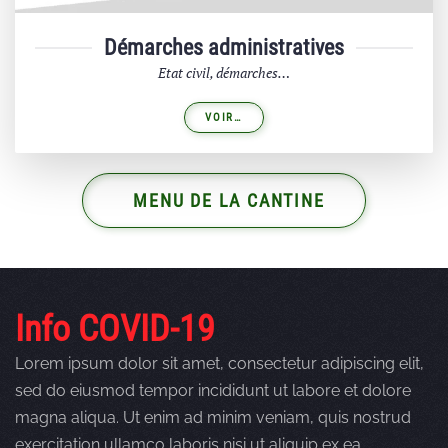
Démarches administratives
Etat civil, démarches…
VOIR…
MENU DE LA CANTINE
Info COVID-19
Lorem ipsum dolor sit amet, consectetur adipiscing elit,
sed do eiusmod tempor incididunt ut labore et dolore
magna aliqua. Ut enim ad minim veniam, quis nostrud
exercitation ullamco laboris nisi ut aliquip ex ea